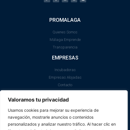
PROMALAGA
Quienes Somos
Málaga Emprende
Transparencia
EMPRESAS
Incubadoras
Empresas Alojadas
Contacto
LEGAL
Valoramos tu privacidad
Aviso Legal
Usamos cookies para mejorar su experiencia de
Política de Cookies
navegación, mostrarle anuncios o contenidos
SII
personalizados y analizar nuestro tráfico. Al hacer clic en