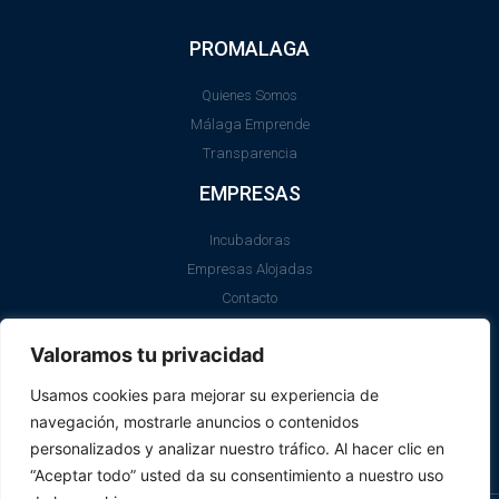
PROMALAGA
Quienes Somos
Málaga Emprende
Transparencia
EMPRESAS
Incubadoras
Empresas Alojadas
Contacto
LEGAL
Valoramos tu privacidad
Aviso Legal
Usamos cookies para mejorar su experiencia de
Política de Cookies
navegación, mostrarle anuncios o contenidos
SII
personalizados y analizar nuestro tráfico. Al hacer clic en
“Aceptar todo” usted da su consentimiento a nuestro uso