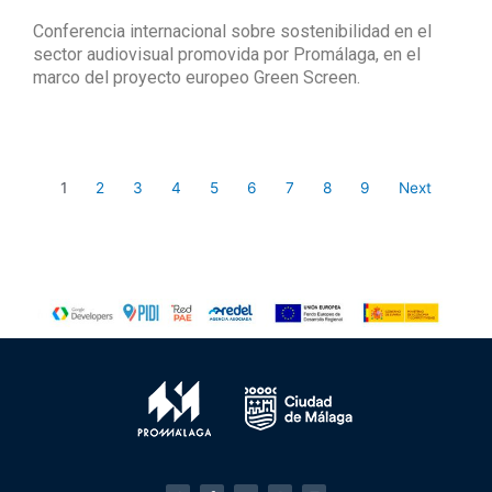
Conferencia internacional sobre sostenibilidad en el
sector audiovisual promovida por Promálaga, en el
marco del proyecto europeo Green Screen.
1
2
3
4
5
6
7
8
9
Next