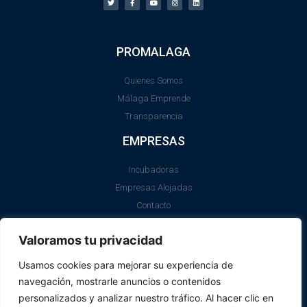
PROMALAGA
Quienes Somos
Málaga Emprende
Transparencia
EMPRESAS
Incubadoras
Empresas Alojadas
Contacto
LEGAL
Valoramos tu privacidad
Aviso Legal
Usamos cookies para mejorar su experiencia de
Política de Cookies
navegación, mostrarle anuncios o contenidos
SII
personalizados y analizar nuestro tráfico. Al hacer clic en