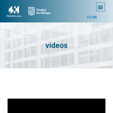
EN
ES
videos