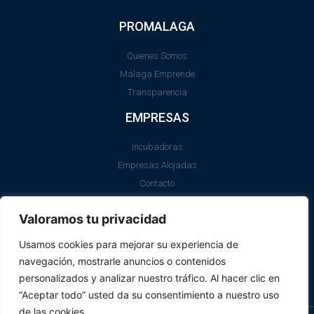
PROMALAGA
Quienes Somos
Málaga Emprende
Transparencia
EMPRESAS
Incubadoras
Empresas Alojadas
Contacto
LEGAL
Valoramos tu privacidad
Aviso Legal
Usamos cookies para mejorar su experiencia de
Política de Cookies
navegación, mostrarle anuncios o contenidos
SII
personalizados y analizar nuestro tráfico. Al hacer clic en
“Aceptar todo” usted da su consentimiento a nuestro uso
de las cookies.