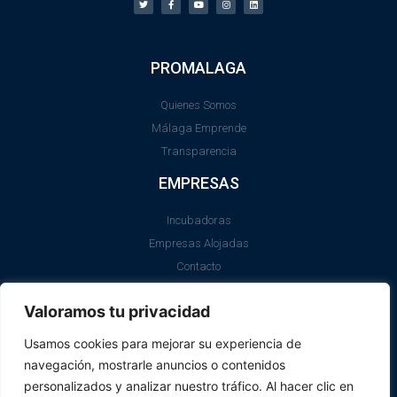
PROMALAGA
Quienes Somos
Málaga Emprende
Transparencia
EMPRESAS
Incubadoras
Empresas Alojadas
Contacto
LEGAL
Valoramos tu privacidad
Aviso Legal
Usamos cookies para mejorar su experiencia de
Política de Cookies
navegación, mostrarle anuncios o contenidos
SII
personalizados y analizar nuestro tráfico. Al hacer clic en