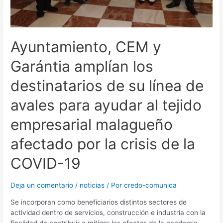
Ayuntamiento, CEM y
Garántia amplían los
destinatarios de su línea de
avales para ayudar al tejido
empresarial malagueño
afectado por la crisis de la
COVID-19
Deja un comentario
/
noticias
/ Por
credo-comunica
Se incorporan como beneficiarios distintos sectores de
actividad dentro de servicios, construcción e industria con la
finalidad de contribuir a mitigar los efectos de la pandemia