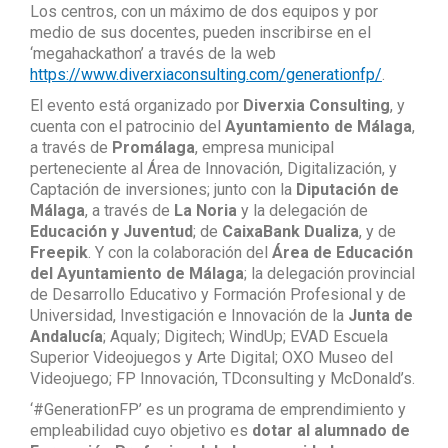
Los centros, con un máximo de dos equipos y por
medio de sus docentes, pueden inscribirse en el
‘megahackathon’ a través de la web
https://www.diverxiaconsulting.com/generationfp/
.
El evento está organizado por
Diverxia Consulting
, y
cuenta con el patrocinio del
Ayuntamiento de Málaga
,
a través de
Promálaga
, empresa municipal
perteneciente al Área de Innovación, Digitalización, y
Captación de inversiones; junto con la
Diputación de
Málaga
, a través de
La Noria
y la delegación de
Educación y Juventud
; de
CaixaBank Dualiza
, y de
Freepik
. Y con la colaboración del
Área de Educación
del Ayuntamiento de Málaga
; la delegación provincial
de Desarrollo Educativo y Formación Profesional y de
Universidad, Investigación e Innovación de la
Junta de
Andalucía
; Aqualy; Digitech; WindUp; EVAD Escuela
Superior Videojuegos y Arte Digital; OXO Museo del
Videojuego; FP Innovación, TDconsulting y McDonald’s.
‘#GenerationFP’ es un programa de emprendimiento y
empleabilidad cuyo objetivo es
dotar al alumnado de