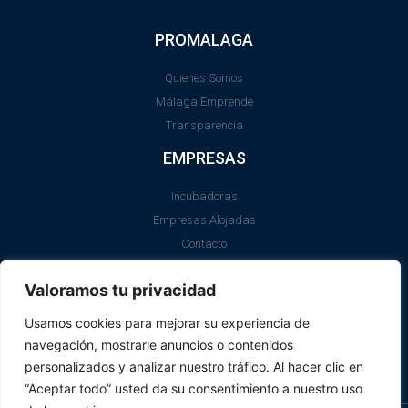
PROMALAGA
Quienes Somos
Málaga Emprende
Transparencia
EMPRESAS
Incubadoras
Empresas Alojadas
Contacto
LEGAL
Valoramos tu privacidad
Aviso Legal
Usamos cookies para mejorar su experiencia de
Política de Cookies
navegación, mostrarle anuncios o contenidos
SII
personalizados y analizar nuestro tráfico. Al hacer clic en
“Aceptar todo” usted da su consentimiento a nuestro uso