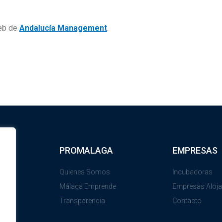
web de
Andalucía Management
.
PROMALAGA
EMPRESAS
Quienes Somos
Incubadoras
Málaga Emprende
Empresas Aloj
Transparencia
Contacto