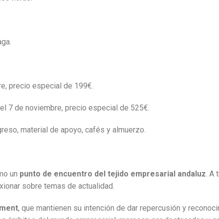
aga.
re, precio especial de 199€.
del 7 de noviembre, precio especial de 525€.
greso, material de apoyo, cafés y almuerzo.
omo un
punto de encuentro del tejido empresarial andaluz
. A
exionar sobre temas de actualidad.
ement
, que mantienen su intención de dar repercusión y recono