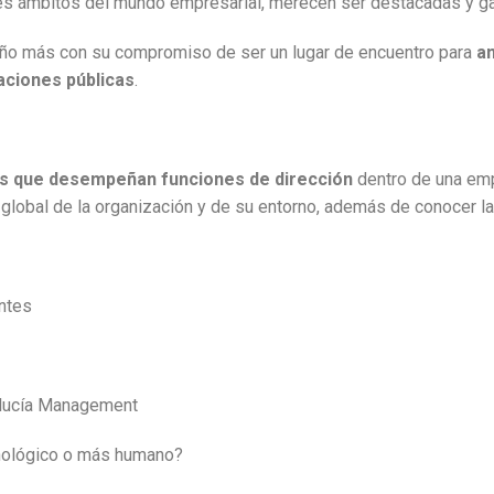
entes ámbitos del mundo empresarial, merecen ser destacadas y g
ño más con su compromiso de ser un lugar de encuentro para
am
aciones públicas
.
es que desempeñan funciones de dirección
dentro de una emp
n global de la organización y de su entorno, además de conocer 
entes
dalucía Management
cnológico o más humano?