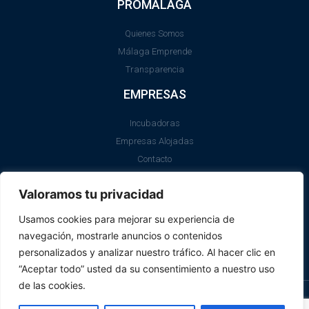
PROMALAGA
Quienes Somos
Málaga Emprende
Transparencia
EMPRESAS
Incubadoras
Empresas Alojadas
Contacto
LEGAL
Valoramos tu privacidad
Aviso Legal
Usamos cookies para mejorar su experiencia de
Política de Cookies
navegación, mostrarle anuncios o contenidos
SII
personalizados y analizar nuestro tráfico. Al hacer clic en
“Aceptar todo” usted da su consentimiento a nuestro uso
de las cookies.
© Promálaga 2026