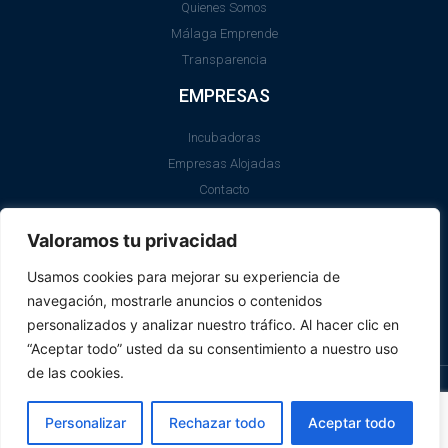
Quienes Somos
Málaga Emprende
Transparencia
EMPRESAS
Incubadoras
Empresas Alojadas
Contacto
LEGAL
Valoramos tu privacidad
Aviso Legal
Usamos cookies para mejorar su experiencia de
Política de Cookies
navegación, mostrarle anuncios o contenidos
SII
personalizados y analizar nuestro tráfico. Al hacer clic en
“Aceptar todo” usted da su consentimiento a nuestro uso
de las cookies.
© Promálaga 2026
Personalizar
Rechazar todo
Aceptar todo
Realizado
en Málaga