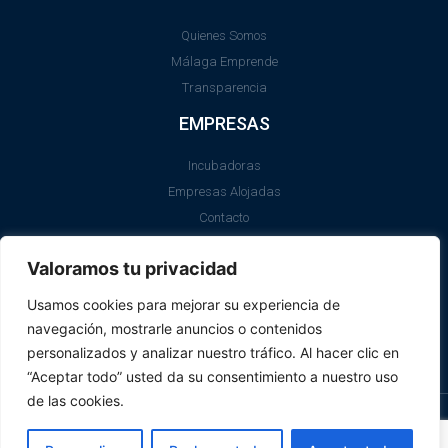
Quienes Somos
Málaga Emprende
Transparencia
EMPRESAS
Incubadoras
Empresas Alojadas
Contacto
LEGAL
Valoramos tu privacidad
Aviso Legal
Usamos cookies para mejorar su experiencia de
Política de Cookies
navegación, mostrarle anuncios o contenidos
SII
personalizados y analizar nuestro tráfico. Al hacer clic en
“Aceptar todo” usted da su consentimiento a nuestro uso
de las cookies.
© Promálaga 2026