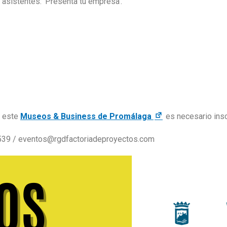
 asistentes: 'Presenta tu empresa'.
a este
Museos & Business de Promálaga
es necesario insc
 539 / eventos@rgdfactoriadeproyectos.com