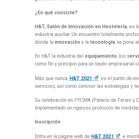
¿En qué consiste?
H&T, Salón de Innovación en Hostelería
, es 
industria auxiliar. Un encuentro totalmente pro
donde la
innovación
y la
tecnología
se pone al
En H&T la industria del
equipamiento
, los
serv
como fin y principio para un tejido empresarial c
Más que nunca,
H&T 2021
es el punto de en
servicios, así como conocer las estrategias y t
Su celebración en FYCMA (Palacio de Ferias y C
implementado un riguroso protocolo de medidas 
Inscripción
Entra en la página web de
H&T 2021
e inscrí