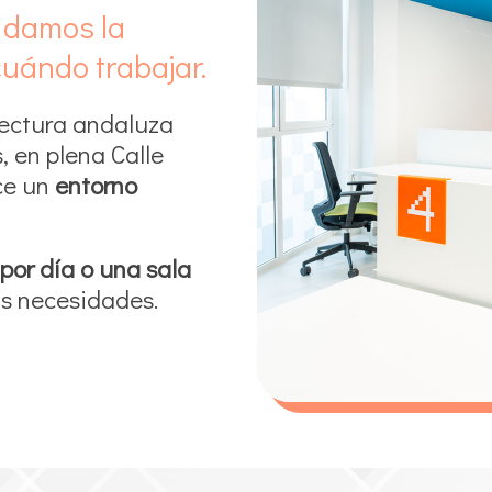
 damos la
cuándo trabajar.
tectura andaluza
, en plena Calle
ce un
entorno
por día o una sala
us necesidades.