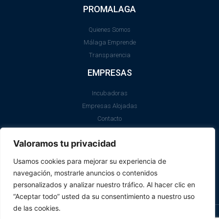
PROMALAGA
Quienes Somos
Málaga Emprende
Transparencia
EMPRESAS
Incubadoras
Empresas Alojadas
Contacto
LEGAL
Valoramos tu privacidad
Aviso Legal
Usamos cookies para mejorar su experiencia de
Política de Cookies
navegación, mostrarle anuncios o contenidos
SII
personalizados y analizar nuestro tráfico. Al hacer clic en
“Aceptar todo” usted da su consentimiento a nuestro uso
de las cookies.