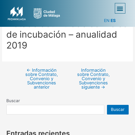
EN
ES
Listado acumulado servicios
de incubación – anualidad
2019
←
Información
Información
sobre Contrato,
sobre Contrato,
Convenio y
Convenio y
Subvenciones
Subvenciones
anterior
siguiente
→
Buscar
Buscar
Entradas recientes