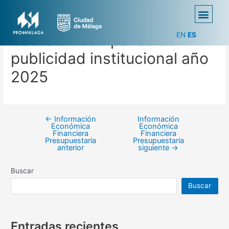
EN
ES
Gasto en campañas de
publicidad institucional año
2025
←
Información
Información
Económica
Económica
Financiera
Financiera
Presupuestaria
Presupuestaria
anterior
siguiente
→
Buscar
Buscar
Entradas recientes