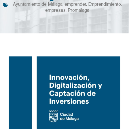
Ayuntamiento de Málaga
,
emprender
,
Emprendimiento
,
empresas
,
Promálaga