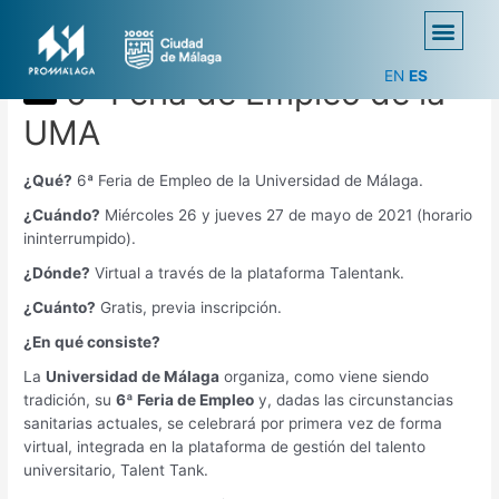
EN
ES
6ª Feria de Empleo de la
UMA
¿Qué?
6ª Feria de Empleo de la Universidad de Málaga.
¿Cuándo?
Miércoles 26 y jueves 27 de mayo de 2021 (horario
ininterrumpido).
¿Dónde?
Virtual a través de la plataforma Talentank.
¿Cuánto?
Gratis, previa inscripción.
¿En qué consiste?
La
Universidad de Málaga
organiza, como viene siendo
tradición, su
6ª Feria de Empleo
y, dadas las circunstancias
sanitarias actuales, se celebrará por primera vez de forma
virtual, integrada en la plataforma de gestión del talento
universitario, Talent Tank.