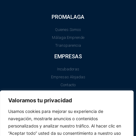
PROMALAGA
Quienes Somos
Málaga Emprende
Transparencia
EMPRESAS
Incubadoras
Empresas Alojadas
Contacto
LEGAL
Valoramos tu privacidad
Aviso Legal
Usamos cookies para mejorar su experiencia de
Política de Cookies
navegación, mostrarle anuncios o contenidos
SII
personalizados y analizar nuestro tráfico. Al hacer clic en
“Aceptar todo” usted da su consentimiento a nuestro uso