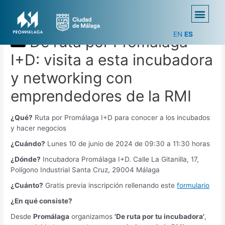
EN
ES
De ruta por Promálaga
I+D: visita a esta incubadora
y networking con
emprendedores de la RMI
¿Qué?
Ruta por Promálaga I+D para conocer a los incubados
y hacer negocios
¿Cuándo?
Lunes 10 de junio de 2024 de 09:30 a 11:30 horas
¿Dónde?
Incubadora Promálaga I+D. Calle La Gitanilla, 17,
Polígono Industrial Santa Cruz, 29004 Málaga
¿Cuánto?
Gratis previa inscripción rellenando este
formulario
¿En qué consiste?
Desde
Promálaga
organizamos
'De ruta por tu incubadora'
,