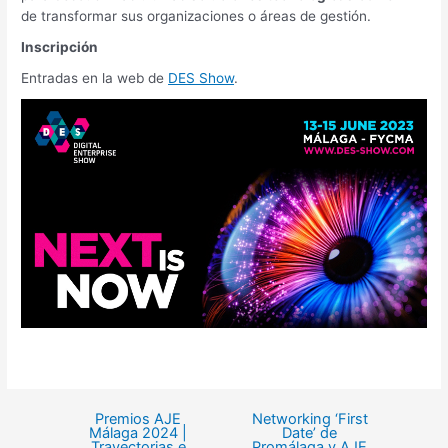
de transformar sus organizaciones o áreas de gestión.
Inscripción
Entradas en la web de
DES Show
.
Premios AJE
Networking ‘First
Málaga 2024 |
Date’ de
Trayectorias e
Promálaga y AJE