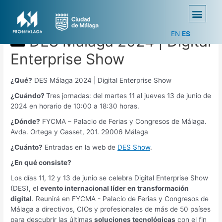
EN
ES
DES Málaga 2024 | Digital
Enterprise Show
¿Qué?
DES Málaga 2024 | Digital Enterprise Show
¿Cuándo?
Tres jornadas: del martes 11 al jueves 13 de junio de
2024 en horario de 10:00 a 18:30 horas.
¿Dónde?
FYCMA – Palacio de Ferias y Congresos de Málaga.
Avda. Ortega y Gasset, 201. 29006 Málaga
¿Cuánto?
Entradas en la web de
DES Show
.
¿En qué consiste?
Los días 11, 12 y 13 de junio se celebra Digital Enterprise Show
(DES), el
evento internacional líder en transformación
digital
. Reunirá en FYCMA - Palacio de Ferias y Congresos de
Málaga a directivos, CIOs y profesionales de más de 50 países
para descubrir las últimas
soluciones tecnológicas
con el fin