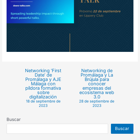
Networking ‘First
Networking de
Date’ de
Promálaga y La
Promálaga y AJE
Brújula para
Málaga con
conocer
píldora formativa
empresas del
sobre
ecosistema web
digitalización
3.0
18 de septiembre de
28 de septiembre de
2023
2023
Buscar
Buscar