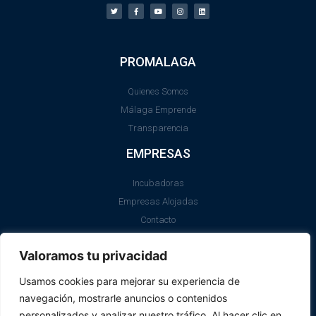
PROMALAGA
Quienes Somos
Málaga Emprende
Transparencia
EMPRESAS
Incubadoras
Empresas Alojadas
Contacto
LEGAL
Valoramos tu privacidad
Aviso Legal
Usamos cookies para mejorar su experiencia de
Política de Cookies
navegación, mostrarle anuncios o contenidos
SII
personalizados y analizar nuestro tráfico. Al hacer clic en