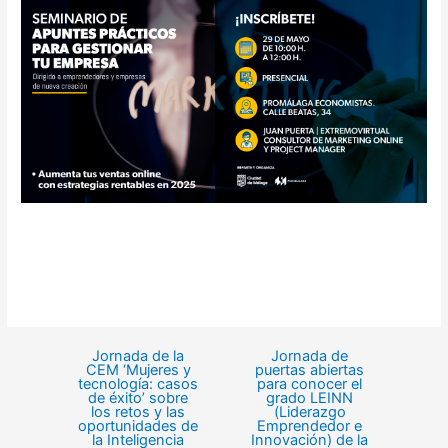
Jornada de la
Jornada de
CEM ‘Mujeres y
puertas abiertas
tecnología: casos
para conocer el
de éxito’ sobre
grado LEINN
los retos y las
(Liderazgo
oportunidades de
Emprendedor e
la Inteligencia
Innovación) de la