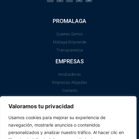
PROMALAGA
Quienes Somos
Málaga Emprende
Transparencia
EMPRESAS
Incubadoras
Empresas Alojadas
Contacto
LEGAL
Valoramos tu privacidad
Aviso Legal
Usamos cookies para mejorar su experiencia de
Política de Cookies
navegación, mostrarle anuncios o contenidos
SII
personalizados y analizar nuestro tráfico. Al hacer clic en