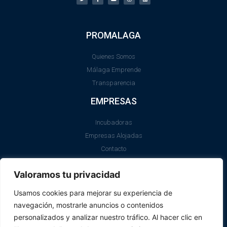
PROMALAGA
Quienes Somos
Málaga Emprende
Transparencia
EMPRESAS
Incubadoras
Empresas Alojadas
Contacto
LEGAL
Valoramos tu privacidad
Aviso Legal
Usamos cookies para mejorar su experiencia de
Política de Cookies
navegación, mostrarle anuncios o contenidos
SII
personalizados y analizar nuestro tráfico. Al hacer clic en