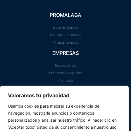
PROMALAGA
Quienes Somos
Málaga Emprende
Transparencia
EMPRESAS
Incubadoras
Empresas Alojadas
Contacto
LEGAL
Valoramos tu privacidad
Aviso Legal
Usamos cookies para mejorar su experiencia de
Política de Cookies
navegación, mostrarle anuncios o contenidos
SII
personalizados y analizar nuestro tráfico. Al hacer clic en
“Aceptar todo” usted da su consentimiento a nuestro uso