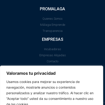
PROMALAGA
Quienes Somos
Málaga Emprende
Transparencia
EMPRESAS
Incubadoras
Empresas Alojadas
Contacto
LEGAL
Valoramos tu privacidad
Aviso Legal
Usamos cookies para mejorar su experiencia de
Política de Cookies
navegación, mostrarle anuncios o contenidos
SII
personalizados y analizar nuestro tráfico. Al hacer clic en
“Aceptar todo” usted da su consentimiento a nuestro uso
de las cookies.