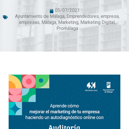
05/07/2021
Ayuntamiento de Málaga
,
Emprendedores
,
empresa
,
empresas
,
Málaga
,
Marketing
,
Marketing Digital
,
Promálaga