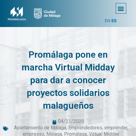
EN
ES
Promálaga pone en
marcha Virtual Midday
para dar a conocer
proyectos solidarios
malagueños
04/21/2020
Ayuntamiento de Málaga
,
Emprendedores
,
emprender
,
empresas
,
Málaga
,
Promálaga
,
Virtual Midday