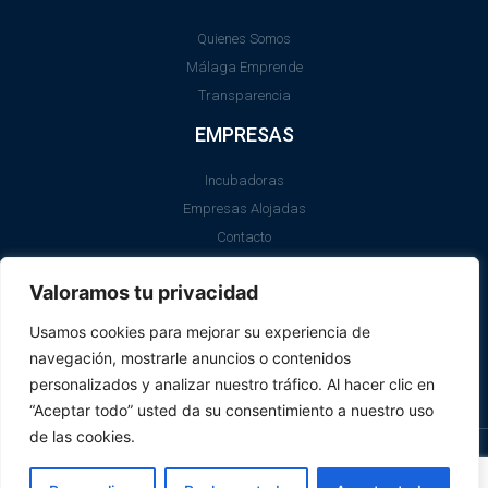
Quienes Somos
Málaga Emprende
Transparencia
EMPRESAS
Incubadoras
Empresas Alojadas
Contacto
LEGAL
Valoramos tu privacidad
Aviso Legal
Usamos cookies para mejorar su experiencia de
Política de Cookies
navegación, mostrarle anuncios o contenidos
SII
personalizados y analizar nuestro tráfico. Al hacer clic en
“Aceptar todo” usted da su consentimiento a nuestro uso
de las cookies.
© Promálaga 2026