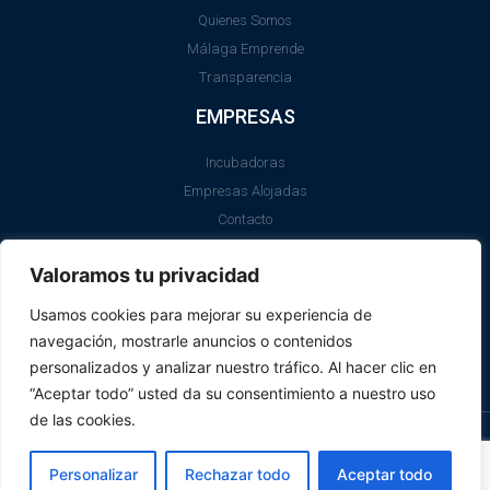
Quienes Somos
Málaga Emprende
Transparencia
EMPRESAS
Incubadoras
Empresas Alojadas
Contacto
LEGAL
Valoramos tu privacidad
Aviso Legal
Usamos cookies para mejorar su experiencia de
Política de Cookies
navegación, mostrarle anuncios o contenidos
SII
personalizados y analizar nuestro tráfico. Al hacer clic en
“Aceptar todo” usted da su consentimiento a nuestro uso
de las cookies.
© Promálaga 2026
Personalizar
Rechazar todo
Aceptar todo
Realizado
en Málaga