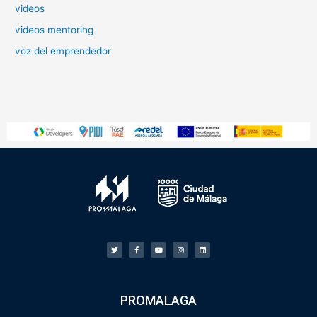
videos
videos mentoring
voz del emprendedor
PROMALAGA