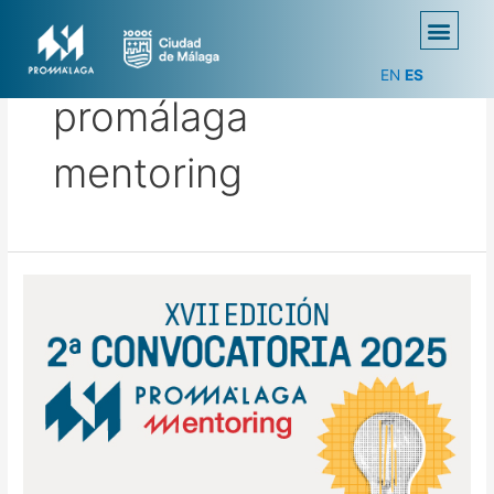
EN
ES
promálaga
mentoring